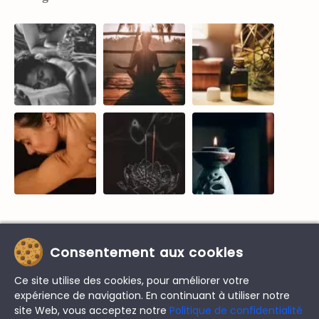
Consentement aux cookies
Licenses Premium Envato & Flaticon | Tous les droits
sont réservés © 2026
Ce site utilise des cookies, pour améliorer votre
expérience de navigation. En continuant à utiliser notre
Free to use image licenses from
Pexels.com
attribution
site Web, vous acceptez notre
Politique de confidentialité